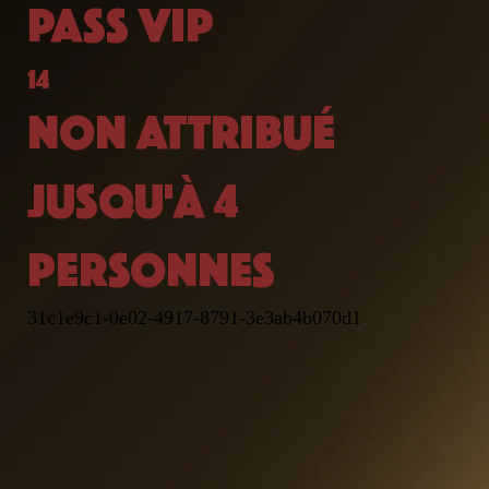
PASS VIP
14
NON ATTRIBUÉ
JUSQU'À 4
PERSONNES
31c1e9c1-0e02-4917-8791-3e3ab4b070d1