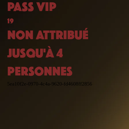
PASS VIP
19
NON ATTRIBUÉ
JUSQU'À 4
PERSONNES
5ea10f2e-0970-4c4a-9620-fd4608ff2856