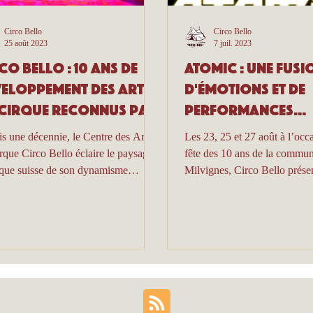
Circo Bello
Circo Bello
25 août 2023
7 juil. 2023
co Bello : 10 ans de
ATOMIC : Une fusi
eloppement des arts
d'émotions et de
cirque reconnus par
performances
RTS à l'occasion du
spectaculaires !
s une décennie, le Centre des Arts
Les 23, 25 et 27 août à l’occ
c...
rque Circo Bello éclaire le paysage
fête des 10 ans de la commu
tique suisse de son dynamisme
Milvignes, Circo Bello prése
sien. Cette...
seconde création...