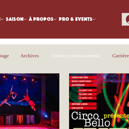
e
Saison
À propos
Pro & Events
tage
Archives
Création professionnelle
Carrièr