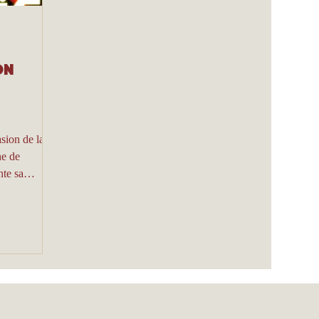
on
asion de la
ne de
nte sa