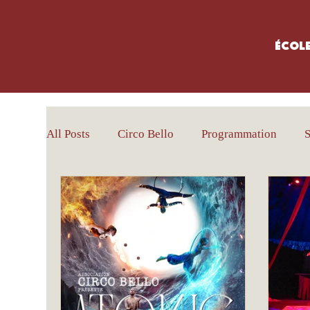
Écol
All Posts
Circo Bello
Programmation
S