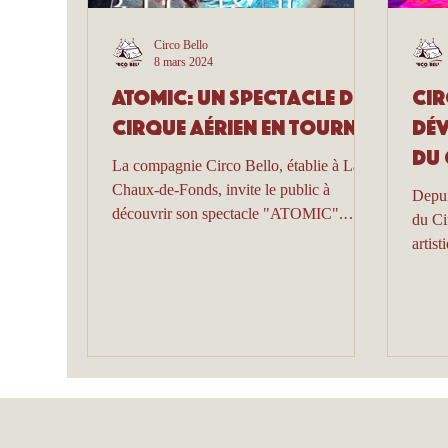
Circo Bello
8 mars 2024
ATOMIC: Un spectacle de
Cir
cirque aérien en tournée
dév
du 
La compagnie Circo Bello, établie à La
la 
Chaux-de-Fonds, invite le public à
Depui
spe
découvrir son spectacle "ATOMIC".
du Ci
Cette création met en scène...
artis
circas