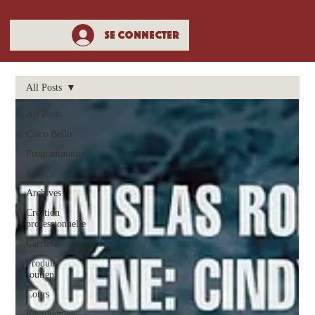
Se connecter
All Posts
All Posts
Circo Bello
Programmation
Stage
Archives
Création
professionnelle
Carrière
Produit-
soutien
Cours
Recrutement