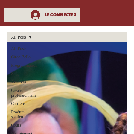
Se connecter
All Posts
All Posts
Circo Bello
Programmation
Stage
Archives
Création
professionnelle
Carrière
Produit-
soutien
Cours
Recrutement