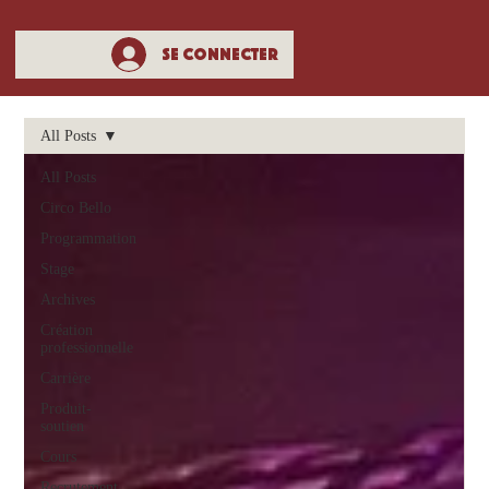
Se connecter
All Posts
All Posts
Circo Bello
Programmation
Stage
Archives
Création
professionnelle
Carrière
Produit-
soutien
Cours
Recrutement