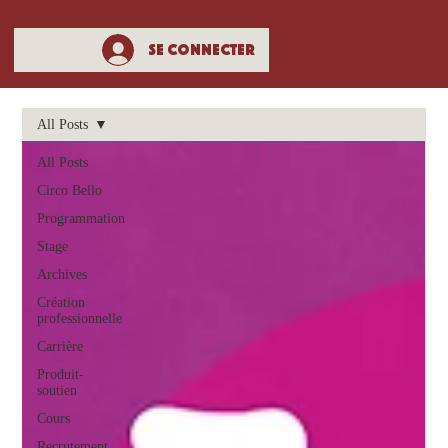
Se connecter
All Posts
All Posts
Circo Bello
Programmation
Stage
Archives
Création
professionnelle
Carrière
Produit-
soutien
Cours
Recrutement