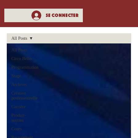
Se connecter
All Posts
All Posts
Circo Bello
Programmation
Stage
Archives
Création
professionnelle
Carrière
Produit-
soutien
Cours
Recrutement