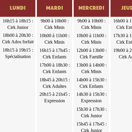
Lundi
Mardi
Mercredi
Jeu
Lundi
Mardi
Mercredi
Jeudi
Vendredi
Samedi
16h15 à
9h00 à
9h00 à
16h00 à
16h00 à
9h00 à
16h15 à 18h15 :
9h00 à 10h00 :
9h00 à 10h00 :
16h00 à 1
18h15 :
10h00 :
10h00 :
17h30 :
17h30 :
10h00 :
Cirk Junior
Cirk Minis
Cirk Minis
Cirk En
Cirk
Cirk
Cirk
Cirk
Cirk
Cirk Minis
18h00 à 20h30 :
18h00 à
10h00 à
10h00 à
17h30 à
17h30 à
10h00 à
10h00 à 11h00 :
10h00 à 11h00 :
17h30 à 1
Junior
Minis
Minis
Enfants
Enfants
Cirk Ados forfait
20h30 :
11h00 :
11h00 :
19h00 :
19h30 :
11h00 :
Cirk Minis
Cirk Minis
Cirk En
Cirk Ados
2
Cirk
Cirk
Cirk
Cirk
Cirk Minis
18h15 à 19h15 :
18h15 à
16h15 à
12h00 à
19h00 à
19h30 à
11h00 à
16h15 à 17h45 :
12h00 à 13h00 :
19h00 à 2
forfait 2
Minis
Minis
Enfants
Junior
19h15 :
Spécialisation
17h45 :
13h00 :
21h00 :
22h00 :
12h00 :
Cirk Enfants
Cirk Famille
Cirk A
pécialisation
contorsion et
Cirk
Cirk
Cirk Ados
Cirk Ados
Cirk Minis
17h00 à
13h00 à
11h00 à
17h00 à 18h30 :
13h00 à 14h00 :
contorsion et
jonglage
Enfants
Famille
forfait 2
18h30 :
14h00 :
12h30 :
Cirk Enfants
Cirk Minis
jonglage
Cirk
Cirk
Cirk
18h45 à
14h00 à
18h45 à 20h15 :
14h00 à 15h30 :
Enfants
Minis
Enfants
20h15 :
15h30 :
Cirk Adultes
Cirk Enfants
Cirk
Cirk
20h15 à
20h15 à 21h45 :
14h30 à
14h30 à 15h30 :
Adultes
Enfants
21h45 :
Expression
15h30 :
Expression
Expression
corporelle adultes
Expression
corporelle enfants
15h30 à
15h30 à 17h30 :
corporelle
corporelle
17h30 :
Cirk Junior
adultes
enfants
Cirk
15h45 à
15h45 à 17h45 :
Junior
17h45 :
Cirk Junior