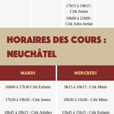
Cirk
17h15 à
17h15 à 19h15 :
Junior
19h15 :
Cirk Junior
Cirk
19h00 à
19h00 à 21h00 :
Junior
21h00 :
Cirk Ados forfait
Cirk Ados
1
forfait 1
Horaires des cours :
Neuchâtel
Mardi
Mercredi
Mardi
Mercredi
16h00 à 17h30 Cirk Enfants
16h00 à 17h30 Cirk Enfants
9h15 à 10h15 : Cirk Minis
9h15 à 10h15 : Cirk Minis
17h30 à 19h30 : Cirk Junior
17h30 à 19h30 : Cirk Junior
10h30 à 11h30 : Cirk Minis
10h30 à 11h30 : Cirk Minis
18h45 à 20h15 : Cirk Adultes
18h45 à 20h15 : Cirk Adultes
13h45 à 15h15 : Cirk Enfants
13h45 à 15h15 : Cirk Enfants