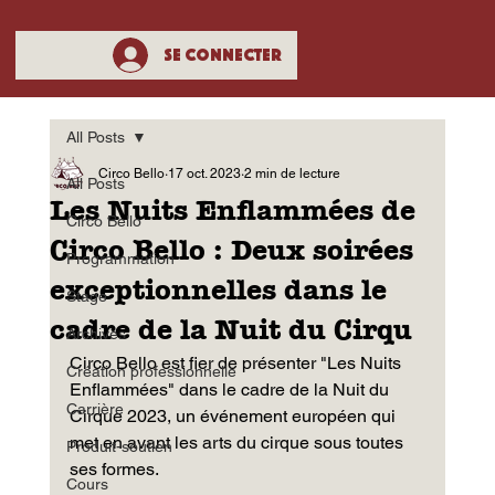
Se connecter
All Posts
Circo Bello
17 oct. 2023
2 min de lecture
All Posts
Les Nuits Enflammées de
Circo Bello
Circo Bello : Deux soirées
Programmation
exceptionnelles dans le
Stage
cadre de la Nuit du Cirqu
Archives
Circo Bello est fier de présenter "Les Nuits 
Création professionnelle
Enflammées" dans le cadre de la Nuit du 
Carrière
Cirque 2023, un événement européen qui 
met en avant les arts du cirque sous toutes 
Produit-soutien
ses formes.  
Cours