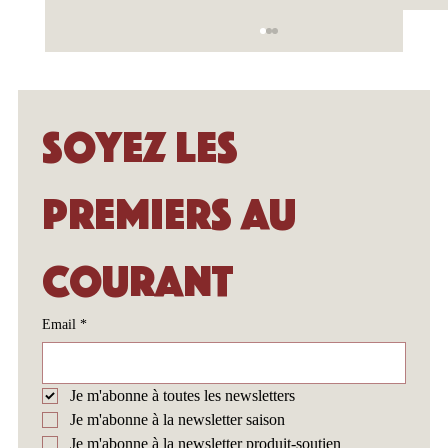
Soyez les 
premiers au 
Circo Bello recrute : rejoignez
courant
l’équipe pédagogique !
Email
*
Je m'abonne à toutes les newsletters
Je m'abonne à la newsletter saison
Je m'abonne à la newsletter produit-soutien