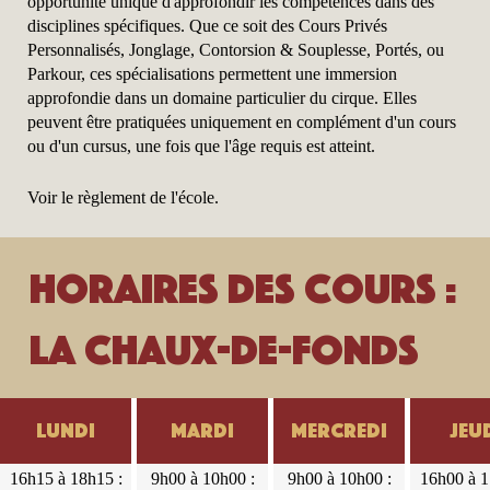
opportunité unique d'approfondir les compétences dans des
disciplines spécifiques. Que ce soit des Cours Privés
Personnalisés, Jonglage, Contorsion & Souplesse, Portés, ou
Parkour, ces spécialisations permettent une immersion
approfondie dans un domaine particulier du cirque. Elles
peuvent être pratiquées uniquement en complément d'un cours
ou d'un cursus, une fois que l'âge requis est atteint.
Voir le règlement de l'école.
Horaires des cours :
La Chaux-de-Fonds
Lundi
Mardi
Mercredi
Jeu
Lundi
Mardi
Mercredi
Jeudi
Vendredi
Samedi
16h15 à
9h00 à
9h00 à
16h00 à
16h00 à
9h00 à
16h15 à 18h15 :
9h00 à 10h00 :
9h00 à 10h00 :
16h00 à 1