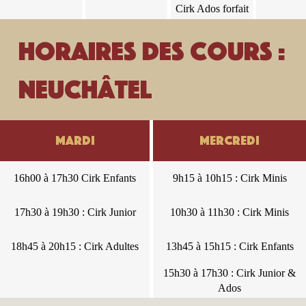
Junior
21h00 :
Cirk Ados forfait
Cirk Ados
1
forfait 1
Horaires des cours :
Neuchâtel
Mardi
Mercredi
Mardi
Mercredi
16h00 à 17h30 Cirk Enfants
16h00 à 17h30 Cirk Enfants
9h15 à 10h15 : Cirk Minis
9h15 à 10h15 : Cirk Minis
17h30 à 19h30 : Cirk Junior
17h30 à 19h30 : Cirk Junior
10h30 à 11h30 : Cirk Minis
10h30 à 11h30 : Cirk Minis
18h45 à 20h15 : Cirk Adultes
18h45 à 20h15 : Cirk Adultes
13h45 à 15h15 : Cirk Enfants
13h45 à 15h15 : Cirk Enfants
15h30 à 17h30 : Cirk Junior &
15h30 à 17h30 : Cirk Junior &
Ados
Ados