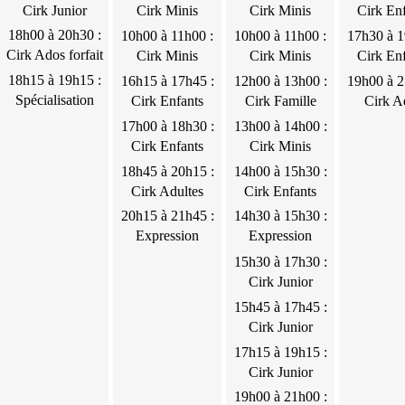
18h15 :
10h00 :
10h00 :
17h30 :
17h30 :
10h00 :
Cirk Junior
Cirk Minis
Cirk Minis
Cirk En
Cirk
Cirk
Cirk
Cirk
Cirk
Cirk Minis
18h00 à 20h30 :
18h00 à
10h00 à
10h00 à
17h30 à
17h30 à
10h00 à
10h00 à 11h00 :
10h00 à 11h00 :
17h30 à 1
Junior
Minis
Minis
Enfants
Enfants
Cirk Ados forfait
20h30 :
11h00 :
11h00 :
19h00 :
19h30 :
11h00 :
Cirk Minis
Cirk Minis
Cirk En
Cirk Ados
2
Cirk
Cirk
Cirk
Cirk
Cirk Minis
18h15 à 19h15 :
18h15 à
16h15 à
12h00 à
19h00 à
19h30 à
11h00 à
16h15 à 17h45 :
12h00 à 13h00 :
19h00 à 2
forfait 2
Minis
Minis
Enfants
Junior
19h15 :
Spécialisation
17h45 :
13h00 :
21h00 :
22h00 :
12h00 :
Cirk Enfants
Cirk Famille
Cirk A
pécialisation
contorsion et
Cirk
Cirk
Cirk Ados
Cirk Ados
Cirk Minis
17h00 à
13h00 à
11h00 à
17h00 à 18h30 :
13h00 à 14h00 :
contorsion et
jonglage
Enfants
Famille
forfait 2
18h30 :
14h00 :
12h30 :
Cirk Enfants
Cirk Minis
jonglage
Cirk
Cirk
Cirk
18h45 à
14h00 à
18h45 à 20h15 :
14h00 à 15h30 :
Enfants
Minis
Enfants
20h15 :
15h30 :
Cirk Adultes
Cirk Enfants
Cirk
Cirk
20h15 à
20h15 à 21h45 :
14h30 à
14h30 à 15h30 :
Adultes
Enfants
21h45 :
Expression
15h30 :
Expression
Expression
corporelle adultes
Expression
corporelle enfants
15h30 à
15h30 à 17h30 :
corporelle
corporelle
17h30 :
Cirk Junior
adultes
enfants
Cirk
15h45 à
15h45 à 17h45 :
Junior
17h45 :
Cirk Junior
Cirk
17h15 à
17h15 à 19h15 :
Junior
19h15 :
Cirk Junior
Cirk
19h00 à
19h00 à 21h00 :