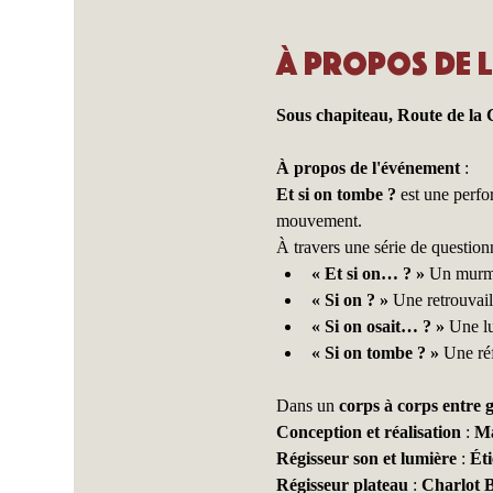
À propos de 
Sous chapiteau, Route de la
À propos de l'événement
 :
Et si on tombe ?
 est une perfo
mouvement.
À travers une série de questionn
« Et si on… ? »
 Un murmu
« Si on ? »
 Une retrouvail
« Si on osait… ? »
 Une lu
« Si on tombe ? »
 Une réf
Dans un 
corps à corps entre g
Conception et réalisation
 : 
Ma
Régisseur son et lumière
 : 
Ét
Régisseur plateau
 : 
Charlot Ba