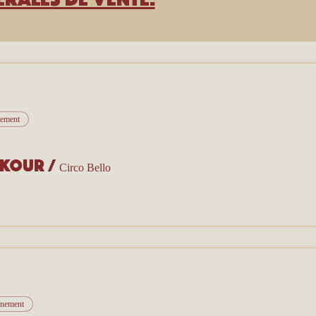
nement
rkour
/
Circo Bello
vénement