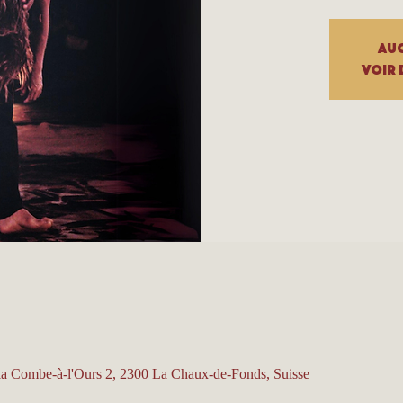
Auc
Voir 
 la Combe-à-l'Ours 2, 2300 La Chaux-de-Fonds, Suisse