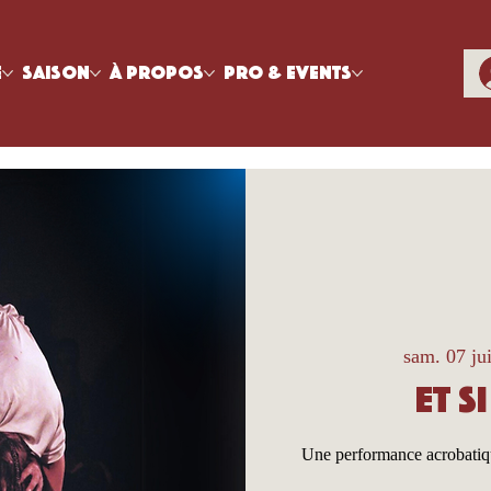
e
Saison
À propos
Pro & Events
sam. 07 ju
Et s
Une performance acrobatique