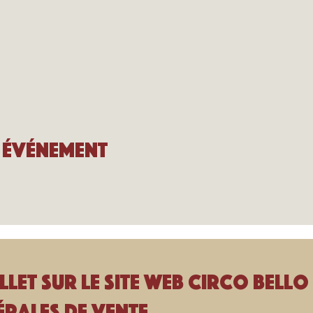
 événement
llet sur le site Web Circo Bello 
rales de vente.