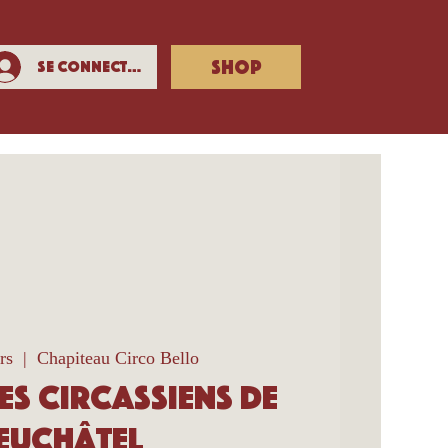
SHOP
Se connecter
rs
  |  
Chapiteau Circo Bello
des Circassiens de
euchâtel