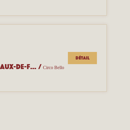
Détail
Portes ouvertes de l’école Circo Bello — La Chaux-de-Fonds
/
Circo Bello