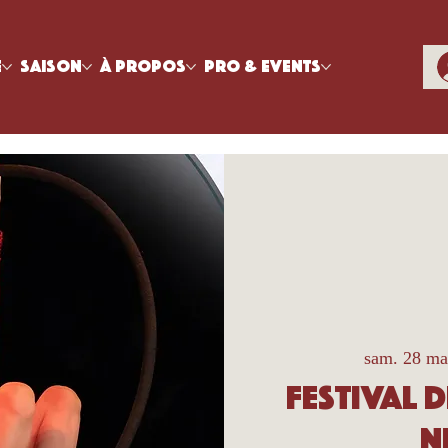
e
Saison
À propos
Pro & Events
sam. 28 ma
Festival 
N