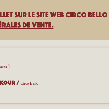
llet sur le site Web Circo Bello 
rales de vente.
nement
rkour
/
Circo Bello