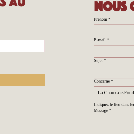
s au 
Nous 
Prénom
*
E-mail
*
Sujet
*
Concerne
*
La Chaux-de-Fond
Indiquez le lieu dans l
Message
*