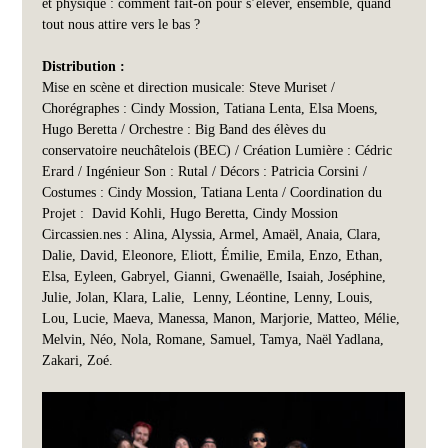
et physique : comment fait-on pour s’élever, ensemble, quand 
tout nous attire vers le bas ?
Distribution :
Mise en scène et direction musicale: Steve Muriset / 
Chorégraphes : Cindy Mossion, Tatiana Lenta, Elsa Moens, 
Hugo Beretta / Orchestre : Big Band des élèves du 
conservatoire neuchâtelois (BEC) / Création Lumière : Cédric 
Erard / Ingénieur Son : Rutal / Décors : Patricia Corsini / 
Costumes : Cindy Mossion, Tatiana Lenta / Coordination du 
Projet :  David Kohli, Hugo Beretta, Cindy Mossion
Circassien.nes : Alina, Alyssia, Armel, Amaël, Anaia, Clara, 
Dalie, David, Eleonore, Eliott, Émilie, Emila, Enzo, Ethan, 
Elsa, Eyleen, Gabryel, Gianni, Gwenaëlle, Isaiah, Joséphine, 
Julie, Jolan, Klara, Lalie,  Lenny, Léontine, Lenny, Louis, 
Lou, Lucie, Maeva, Manessa, Manon, Marjorie, Matteo, Mélie, 
Melvin, Néo, Nola, Romane, Samuel, Tamya, Naël Yadlana, 
Zakari, Zoé.