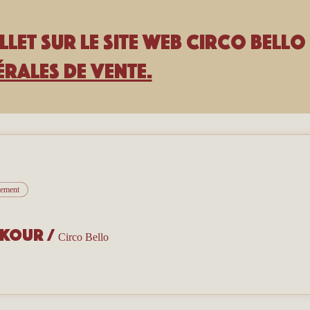
llet sur le site Web Circo Bello 
rales de vente.
nement
rkour
/
Circo Bello