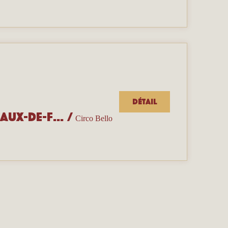
Détail
Portes ouvertes de l’école Circo Bello — La Chaux-de-Fonds
/
Circo Bello