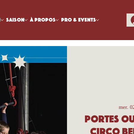
e
Saison
À propos
Pro & Events
mer. 02
Portes ou
Circo Be