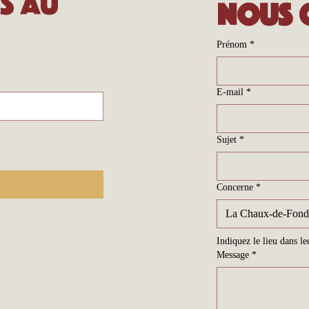
s au 
Nous 
Prénom
*
E-mail
*
Sujet
*
Concerne
*
La Chaux-de-Fond
Indiquez le lieu dans l
Message
*