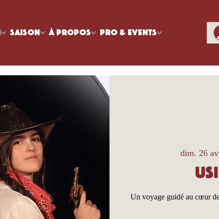
e
Saison
À propos
Pro & Events
dim. 26 av
Us
Un voyage guidé au cœur des 