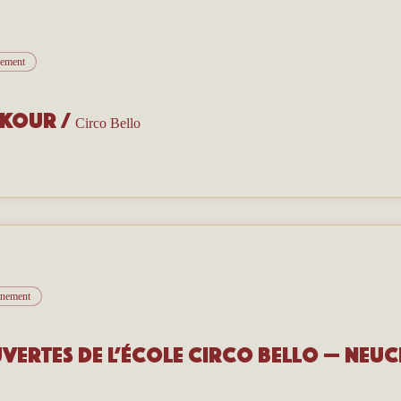
nement
rkour
/
Circo Bello
vénement
vertes de l’école Circo Bello — Neuc