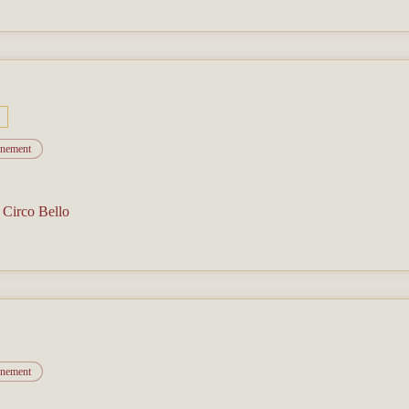
vénement
/
Circo Bello
vénement