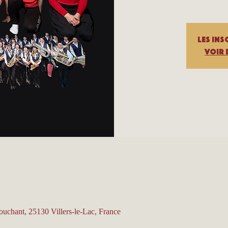
Les ins
Voir 
Couchant, 25130 Villers-le-Lac, France