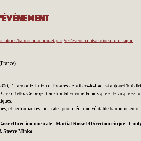
l'événement
ociations/harmonie-union-et-progres/evenements/cirque-en-musique
(France)
800, l’Harmonie Union et Progrès de Villers-le-Lac est aujourd’hui diri
Circo Bello. Ce projet transfrontalier entre la musique et le cirque est u
tiques.
ies, et performances musicales pour créer une véritable harmonie entre ar
asserDirection musicale
 : 
Martial RosseletDirection cirque
 : 
Cindy
f, Steeve Minko