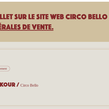
llet sur le site Web Circo Bello 
rales de vente.
nement
rkour
/
Circo Bello