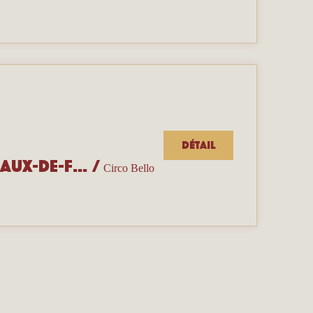
Détail
Portes ouvertes de l’école Circo Bello — La Chaux-de-Fonds
/
Circo Bello