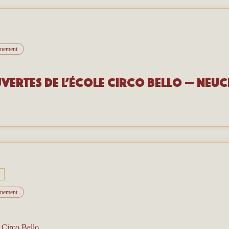
vénement
vertes de l’école Circo Bello — Neuc
vénement
/
Circo Bello