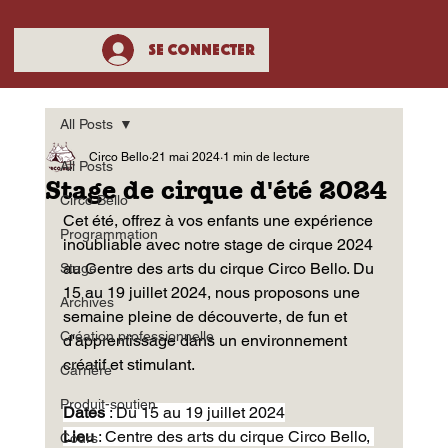
Se connecter
All Posts
Circo Bello
21 mai 2024
1 min de lecture
All Posts
Stage de cirque d'été 2024
Circo Bello
Cet été, offrez à vos enfants une expérience 
Programmation
inoubliable avec notre stage de cirque 2024 
au Centre des arts du cirque Circo Bello. Du 
Stage
15 au 19 juillet 2024, nous proposons une 
Archives
semaine pleine de découverte, de fun et 
Création professionnelle
d'apprentissage dans un environnement 
créatif et stimulant.
Carrière
Produit-soutien
Dates
 : Du 15 au 19 juillet 2024
Lieu
 : Centre des arts du cirque Circo Bello, 
Cours