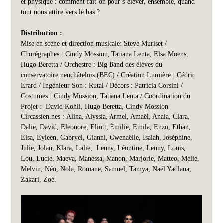
et physique : comment fait-on pour s’élever, ensemble, quand 
tout nous attire vers le bas ?
Distribution :
Mise en scène et direction musicale: Steve Muriset / 
Chorégraphes : Cindy Mossion, Tatiana Lenta, Elsa Moens, 
Hugo Beretta / Orchestre : Big Band des élèves du 
conservatoire neuchâtelois (BEC) / Création Lumière : Cédric 
Erard / Ingénieur Son : Rutal / Décors : Patricia Corsini / 
Costumes : Cindy Mossion, Tatiana Lenta / Coordination du 
Projet :  David Kohli, Hugo Beretta, Cindy Mossion
Circassien.nes : Alina, Alyssia, Armel, Amaël, Anaia, Clara, 
Dalie, David, Eleonore, Eliott, Émilie, Emila, Enzo, Ethan, 
Elsa, Eyleen, Gabryel, Gianni, Gwenaëlle, Isaiah, Joséphine, 
Julie, Jolan, Klara, Lalie,  Lenny, Léontine, Lenny, Louis, 
Lou, Lucie, Maeva, Manessa, Manon, Marjorie, Matteo, Mélie, 
Melvin, Néo, Nola, Romane, Samuel, Tamya, Naël Yadlana, 
Zakari, Zoé.