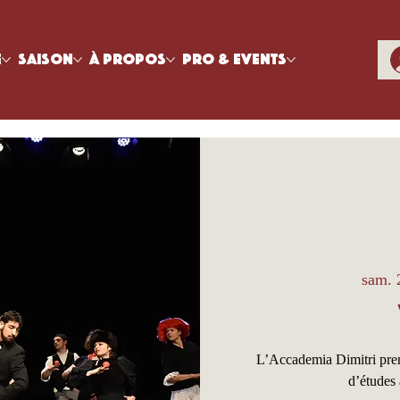
e
Saison
À propos
Pro & Events
sam. 
L’Accademia Dimitri prend
d’études 