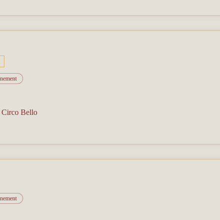
vénement
/
Circo Bello
vénement