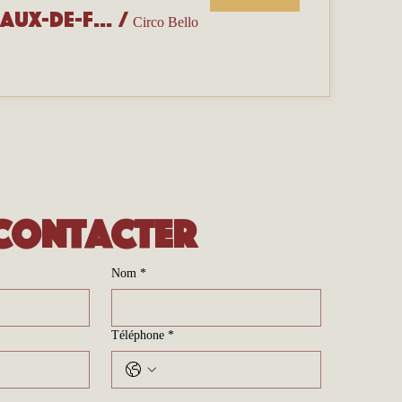
Portes ouvertes de l’école Circo Bello — La Chaux-de-Fonds
/
Circo Bello
contacter
Nom
*
Téléphone
*