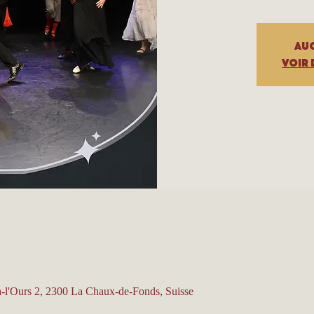
Auc
Voir 
à-l'Ours 2, 2300 La Chaux-de-Fonds, Suisse