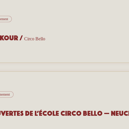
nement
rkour
/
Circo Bello
vénement
vertes de l’école Circo Bello — Neuc