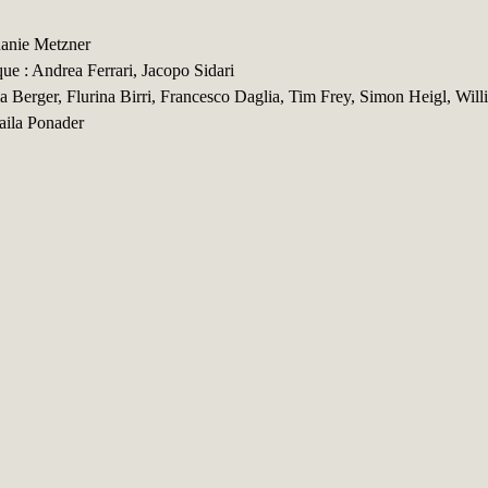
hanie Metzner
que : Andrea Ferrari, Jacopo Sidari
ulia Berger, Flurina Birri, Francesco Daglia, Tim Frey, Simon Heigl, W
aila Ponader