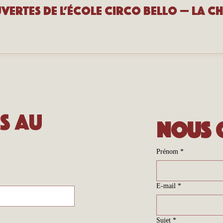
s au 
Nous 
Prénom
*
E-mail
*
Sujet
*